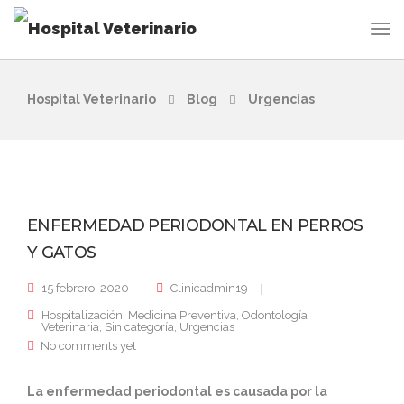
Hospital Veterinario
Blog
Urgencias
ENFERMEDAD PERIODONTAL EN PERROS
Y GATOS
15 febrero, 2020
Clinicadmin19
Hospitalización
,
Medicina Preventiva
,
Odontología
Veterinaria
,
Sin categoría
,
Urgencias
No comments yet
La enfermedad periodontal es causada por la