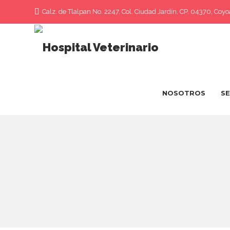
Calz. de Tlalpan No. 2247, Col. Ciudad Jardín, CP. 04370, Coy
Hospital Veterinario
>
Oncología
NOSOTROS
SE