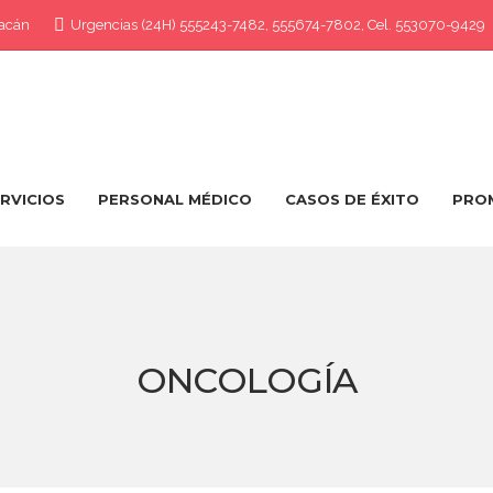
oacán
Urgencias (24H) 555243-7482, 555674-7802, Cel. 553070-9429
RVICIOS
PERSONAL MÉDICO
CASOS DE ÉXITO
PRO
ONCOLOGÍA